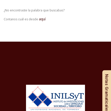
¿No encontraste la palabra que buscabas?
aquí
Contanos cuál es desde
Notas Gramaticales