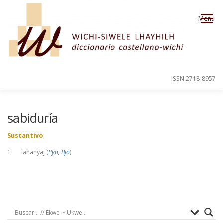
Saltar al contenido
Menú
ISSN 2718-8957
PRESENTACIÓN
PARA EL USUARIO
sabiduría
Sustantivo
ORDEN ALFABÉTICO
CRÉDITOS
1 lahanyaj (
Pyo, Bjo
)