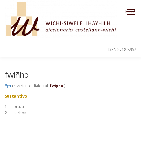
Saltar al contenido
Menú
ISSN 2718-8957
PRESENTACIÓN
PARA EL USUARIO
fwiñho
Pyo
(~ variante dialectal:
fwiyhu
)
ORDEN ALFABÉTICO
CRÉDITOS
Sustantivo
1
braza
2
carbón