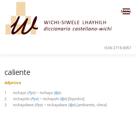
Saltar al contenido
Menú
ISSN 2718-8957
PRESENTACIÓN
PARA EL USUARIO
caliente
Adjetivo
ORDEN ALFABÉTICO
CRÉDITOS
1 nichayo (
Pyo
) ~ nichayu (
Bjo
)
2 nichayohi (
Pyo
) ~ nichayuhi (
Bjo
) [líquidos]
3 nichayokwe (
Pyo
) ~ nichayukwe (
Bjo
) [ambiente, clima]