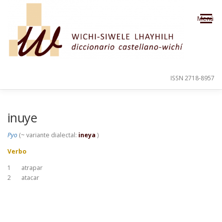
Saltar al contenido
Menú
ISSN 2718-8957
PRESENTACIÓN
PARA EL USUARIO
inuye
Pyo
(~ variante dialectal:
ineya
)
ORDEN ALFABÉTICO
CRÉDITOS
Verbo
1
atrapar
2
atacar