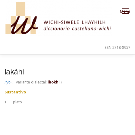
Saltar al contenido
Menú
ISSN 2718-8957
PRESENTACIÓN
PARA EL USUARIO
lakähi
Pyo
(~ variante dialectal:
lhokhi
)
ORDEN ALFABÉTICO
CRÉDITOS
Sustantivo
1
plato