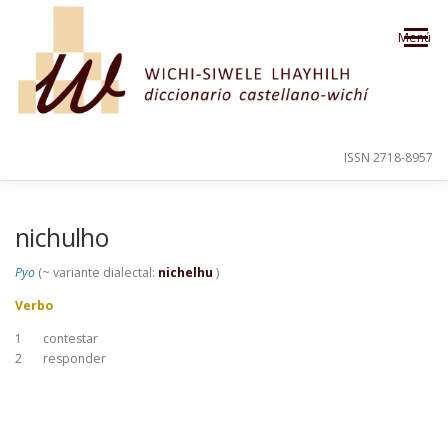
Saltar al contenido
Menú
ISSN 2718-8957
PRESENTACIÓN
PARA EL USUARIO
nichulho
Pyo
(~ variante dialectal:
nichelhu
)
ORDEN ALFABÉTICO
CRÉDITOS
Verbo
1
contestar
2
responder