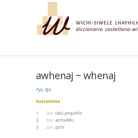
Saltar al contenido
awhenaj ~ whenaj
Pyo, Bjo
Sustantivo
1
Zoo.
tatú pequeño
2
Zoo.
armadillo
3
Zoo.
pichi