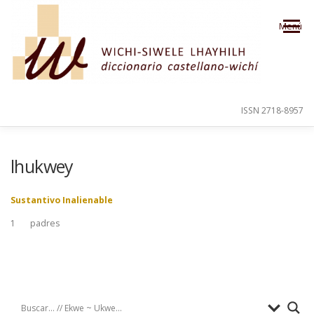
Saltar al contenido
Menú
ISSN 2718-8957
PRESENTACIÓN
PARA EL USUARIO
lhukwey
Sustantivo Inalienable
ORDEN ALFABÉTICO
CRÉDITOS
1
padres