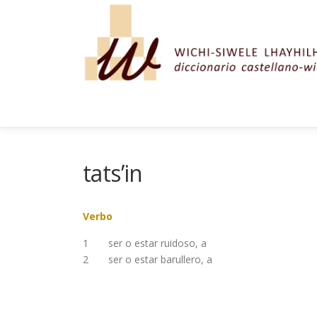
Saltar al contenido
tats’in
Verbo
1
ser o estar ruidoso, a
2
ser o estar barullero, a