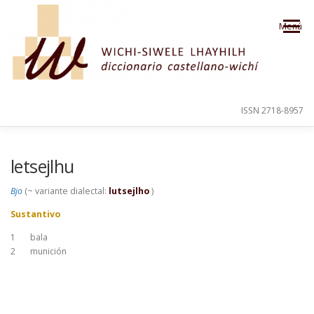
Saltar al contenido
Menú
ISSN 2718-8957
PRESENTACIÓN
PARA EL USUARIO
letsejlhu
Bjo
(~ variante dialectal:
lutsejlho
)
ORDEN ALFABÉTICO
CRÉDITOS
Sustantivo
1
bala
2
munición