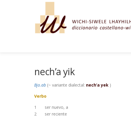
Saltar al contenido
nech’a yik
Bjo.ab
(~ variante dialectal:
nech’a yek
)
Verbo
1
ser nuevo, a
2
ser reciente