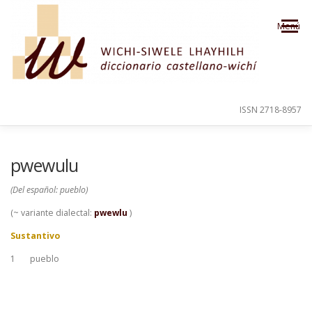
Saltar al contenido
Menú
ISSN 2718-8957
PRESENTACIÓN
PARA EL USUARIO
pwewulu
(Del español: pueblo)
ORDEN ALFABÉTICO
CRÉDITOS
(~ variante dialectal:
pwewlu
)
Sustantivo
1
pueblo