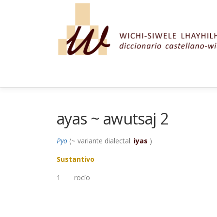
Saltar al contenido
ayas ~ awutsaj 2
Pyo
(~ variante dialectal:
iyas
)
Sustantivo
1
rocío