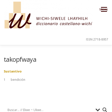
Saltar al contenido
Menú
ISSN 2718-8957
PRESENTACIÓN
PARA EL USUARIO
takopfwaya
Sustantivo
ORDEN ALFABÉTICO
CRÉDITOS
1
bendición