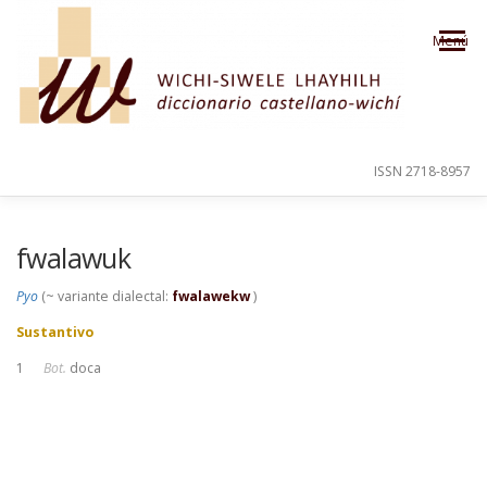
Saltar al contenido
Menú
ISSN 2718-8957
PRESENTACIÓN
PARA EL USUARIO
fwalawuk
Pyo
(~ variante dialectal:
fwalawekw
)
ORDEN ALFABÉTICO
CRÉDITOS
Sustantivo
1
Bot.
doca