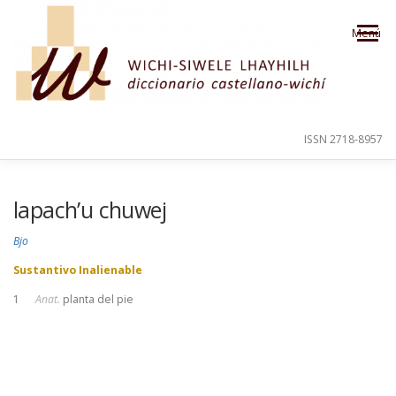
Saltar al contenido
Menú
ISSN 2718-8957
PRESENTACIÓN
PARA EL USUARIO
lapach’u chuwej
Bjo
ORDEN ALFABÉTICO
CRÉDITOS
Sustantivo Inalienable
1
Anat.
planta del pie