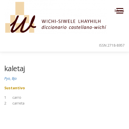
Saltar al contenido
Menú
ISSN 2718-8957
PRESENTACIÓN
PARA EL USUARIO
kaletaj
Pyo, Bjo
ORDEN ALFABÉTICO
CRÉDITOS
Sustantivo
1
carro
2
carreta