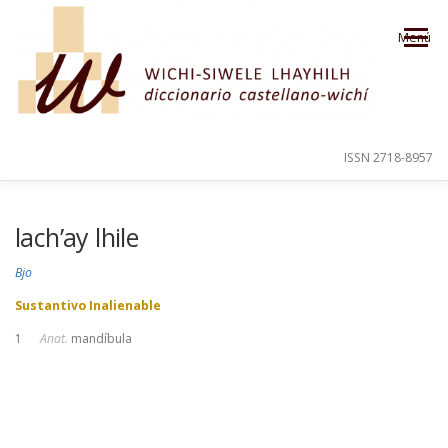
Saltar al contenido
Menú
ISSN 2718-8957
PRESENTACIÓN
PARA EL USUARIO
lach’ay lhile
Bjo
ORDEN ALFABÉTICO
CRÉDITOS
Sustantivo Inalienable
1
Anat.
mandíbula