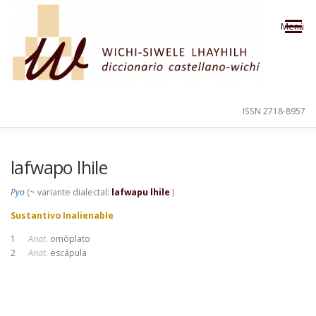
Saltar al contenido
Menú
ISSN 2718-8957
PRESENTACIÓN
PARA EL USUARIO
lafwapo lhile
Pyo
(~ variante dialectal:
lafwapu lhile
)
ORDEN ALFABÉTICO
CRÉDITOS
Sustantivo Inalienable
1
Anat.
omóplato
2
Anat.
escápula