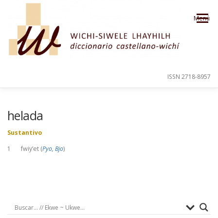
Saltar al contenido
Menú
ISSN 2718-8957
PRESENTACIÓN
PARA EL USUARIO
helada
Sustantivo
ORDEN ALFABÉTICO
CRÉDITOS
1 fwiy’et (
Pyo, Bjo
)