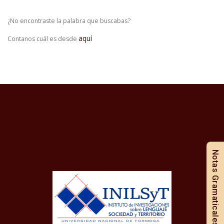
¿No encontraste la palabra que buscabas?
aquí
Contanos cuál es desde
Notas Gramaticales