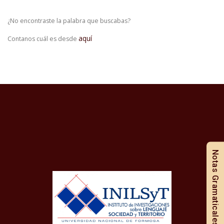
¿No encontraste la palabra que buscabas?
aquí
Contanos cuál es desde
Notas Gramaticales