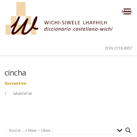
Saltar al contenido
Menú
ISSN 2718-8957
PRESENTACIÓN
PARA EL USUARIO
cincha
Sustantivo
ORDEN ALFABÉTICO
CRÉDITOS
1 lakats’et’ak