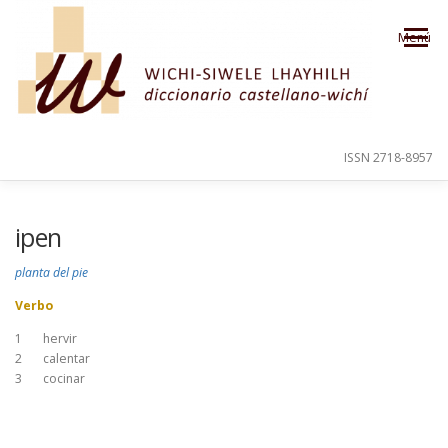
Saltar al contenido
Menú
ISSN 2718-8957
PRESENTACIÓN
PARA EL USUARIO
ipen
planta del pie
ORDEN ALFABÉTICO
CRÉDITOS
Verbo
1
hervir
2
calentar
3
cocinar