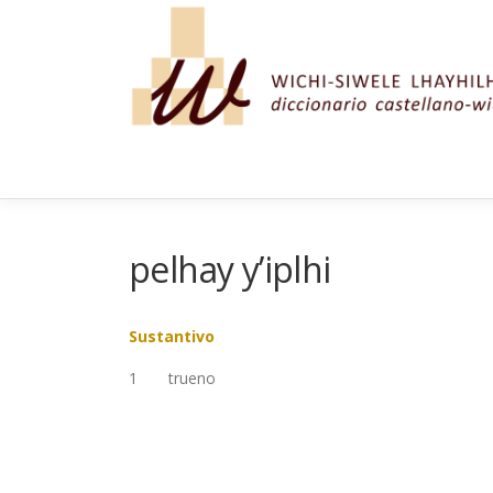
Saltar al contenido
pelhay y’iplhi
Sustantivo
1
trueno