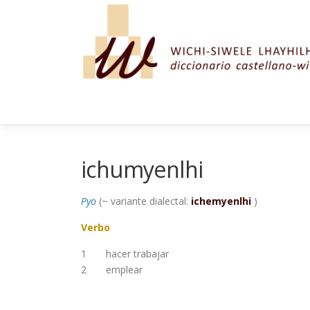
Saltar al contenido
ichumyenlhi
Pyo
(~ variante dialectal:
ichemyenlhi
)
Verbo
1
hacer trabajar
2
emplear