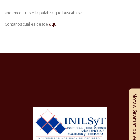
¿No encontraste la palabra que buscabas?
aquí
Contanos cuál es desde
Notas Gramaticales