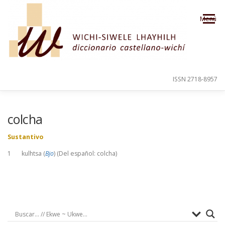
Saltar al contenido
Menú
ISSN 2718-8957
PRESENTACIÓN
PARA EL USUARIO
colcha
Sustantivo
ORDEN ALFABÉTICO
CRÉDITOS
1 kulhtsa (
Bjo
) (Del español: colcha)