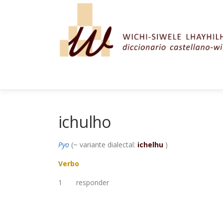
Saltar al contenido
ichulho
Pyo
(~ variante dialectal:
ichelhu
)
Verbo
1
responder