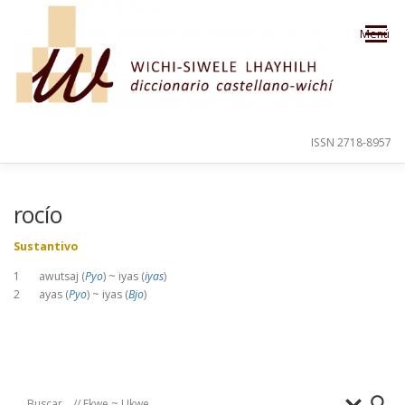
Saltar al contenido
Menú
ISSN 2718-8957
PRESENTACIÓN
PARA EL USUARIO
rocío
Sustantivo
ORDEN ALFABÉTICO
CRÉDITOS
1 awutsaj (
Pyo
) ~ iyas (
iyas
)
2 ayas (
Pyo
) ~ iyas (
Bjo
)