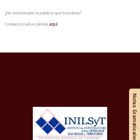
¿No encontraste la palabra que buscabas?
aquí
Contanos cuál es desde
Notas Gramaticales