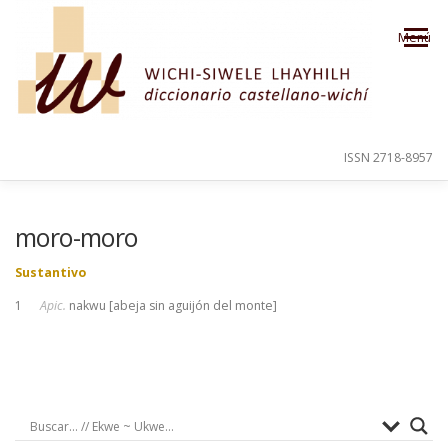
Saltar al contenido
Menú
ISSN 2718-8957
PRESENTACIÓN
PARA EL USUARIO
moro-moro
Sustantivo
ORDEN ALFABÉTICO
CRÉDITOS
1
Apic.
nakwu [abeja sin aguijón del monte]