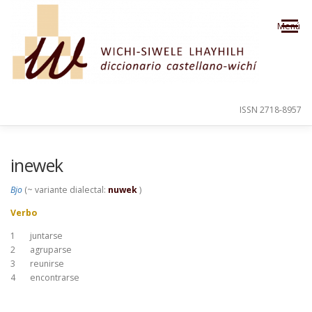
Saltar al contenido
Menú
ISSN 2718-8957
PRESENTACIÓN
PARA EL USUARIO
inewek
Bjo
(~ variante dialectal:
nuwek
)
ORDEN ALFABÉTICO
CRÉDITOS
Verbo
1
juntarse
2
agruparse
3
reunirse
4
encontrarse