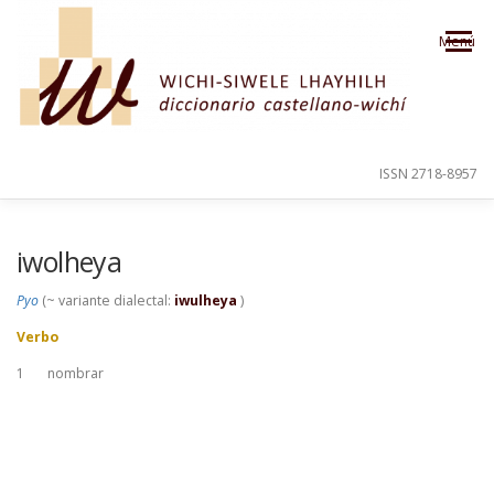
Saltar al contenido
Menú
ISSN 2718-8957
PRESENTACIÓN
PARA EL USUARIO
iwolheya
Pyo
(~ variante dialectal:
iwulheya
)
ORDEN ALFABÉTICO
CRÉDITOS
Verbo
1
nombrar