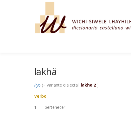
Saltar al contenido
lakhä
Pyo
(~ variante dialectal:
lakho 2
)
Verbo
1
pertenecer