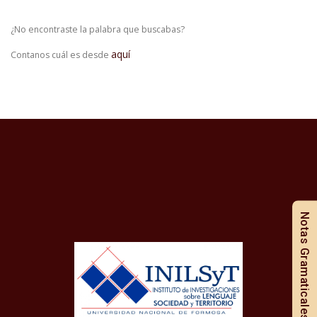
¿No encontraste la palabra que buscabas?
aquí
Contanos cuál es desde
Notas Gramaticales