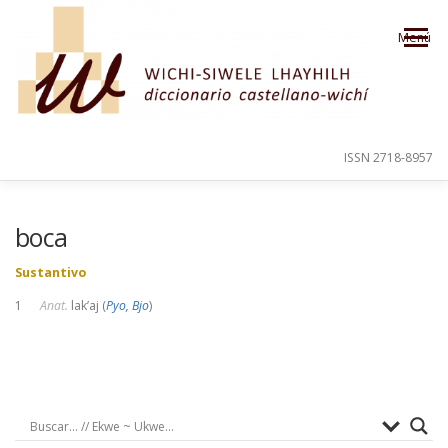
Saltar al contenido
Menú
ISSN 2718-8957
PRESENTACIÓN
PARA EL USUARIO
boca
Sustantivo
ORDEN ALFABÉTICO
CRÉDITOS
1
Anat.
lak’aj (
Pyo, Bjo
)