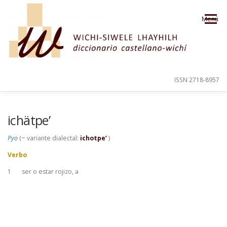
Saltar al contenido
Menú
ISSN 2718-8957
PRESENTACIÓN
PARA EL USUARIO
ichätpe’
Pyo
(~ variante dialectal:
ichotpe’
)
ORDEN ALFABÉTICO
CRÉDITOS
Verbo
1
ser o estar rojizo, a