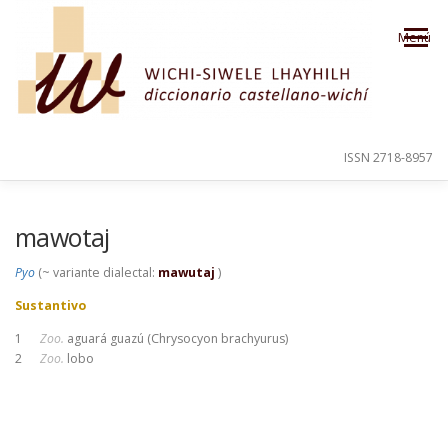
Saltar al contenido
Menú
ISSN 2718-8957
PRESENTACIÓN
PARA EL USUARIO
mawotaj
Pyo
(~ variante dialectal:
mawutaj
)
ORDEN ALFABÉTICO
CRÉDITOS
Sustantivo
1
Zoo.
aguará guazú (Chrysocyon brachyurus)
2
Zoo.
lobo