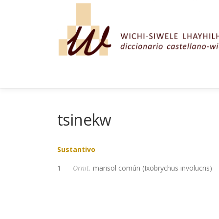
Saltar al contenido
tsinekw
Sustantivo
1
Ornit.
marisol común (Ixobrychus involucris)