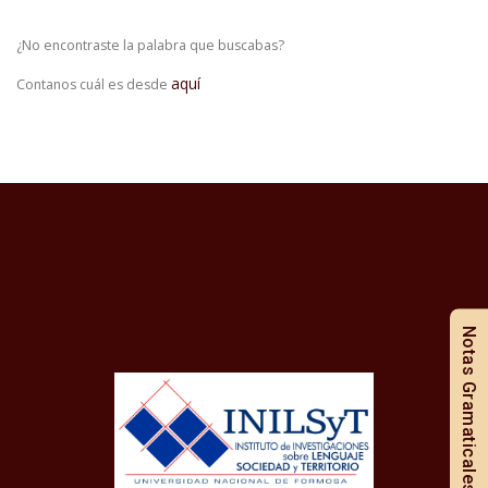
¿No encontraste la palabra que buscabas?
aquí
Contanos cuál es desde
Notas Gramaticales