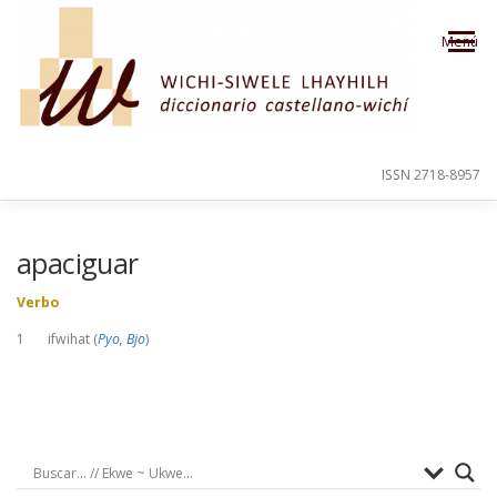
Saltar al contenido
Menú
ISSN 2718-8957
PRESENTACIÓN
PARA EL USUARIO
apaciguar
Verbo
ORDEN ALFABÉTICO
CRÉDITOS
1 ifwihat (
Pyo, Bjo
)