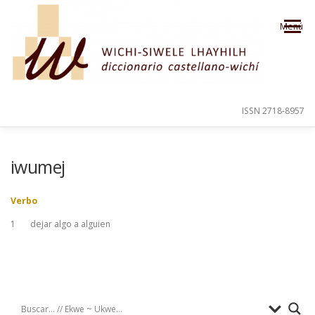
Saltar al contenido
Menú
ISSN 2718-8957
PRESENTACIÓN
PARA EL USUARIO
iwumej
Verbo
ORDEN ALFABÉTICO
CRÉDITOS
1
dejar algo a alguien