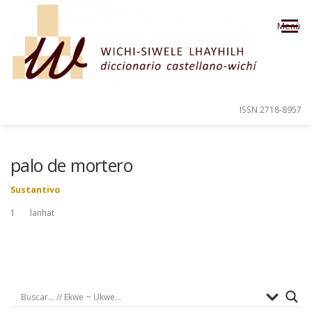
Saltar al contenido
Menú
ISSN 2718-8957
PRESENTACIÓN
PARA EL USUARIO
palo de mortero
Sustantivo
ORDEN ALFABÉTICO
CRÉDITOS
1 lanhat