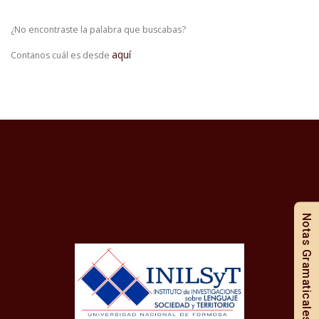
¿No encontraste la palabra que buscabas?
aquí
Contanos cuál es desde
Notas Gramaticales