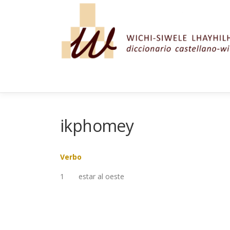
Saltar al contenido
ikphomey
Verbo
1
estar al oeste