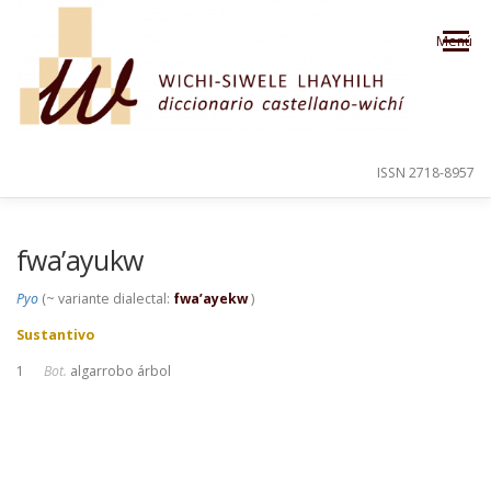
Saltar al contenido
Menú
ISSN 2718-8957
PRESENTACIÓN
PARA EL USUARIO
fwa’ayukw
Pyo
(~ variante dialectal:
fwa’ayekw
)
ORDEN ALFABÉTICO
CRÉDITOS
Sustantivo
1
Bot.
algarrobo árbol