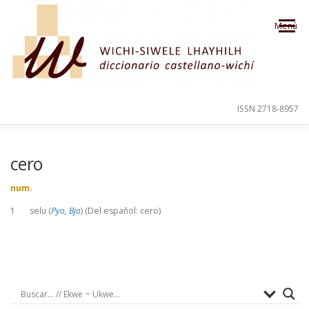
Saltar al contenido
Menú
ISSN 2718-8957
PRESENTACIÓN
PARA EL USUARIO
cero
num.
ORDEN ALFABÉTICO
CRÉDITOS
1 selu (
Pyo, Bjo
) (Del español: cero)