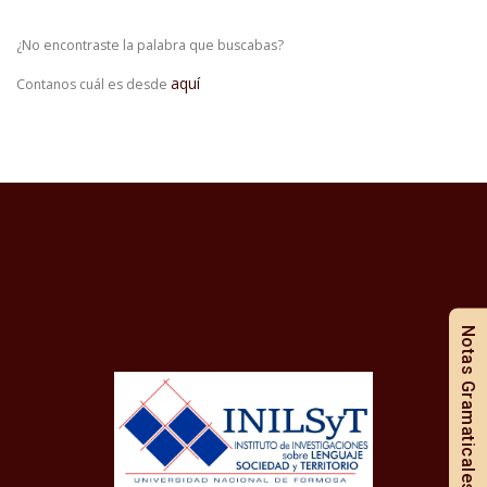
¿No encontraste la palabra que buscabas?
aquí
Contanos cuál es desde
Notas Gramaticales