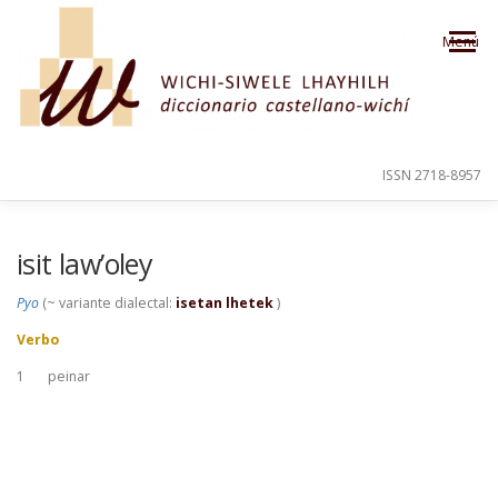
Saltar al contenido
Menú
ISSN 2718-8957
PRESENTACIÓN
PARA EL USUARIO
isit law’oley
Pyo
(~ variante dialectal:
isetan lhetek
)
ORDEN ALFABÉTICO
CRÉDITOS
Verbo
1
peinar