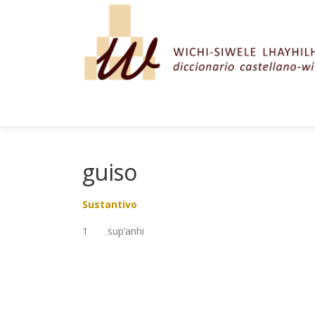
Saltar al contenido
guiso
Sustantivo
1 sup’anhi