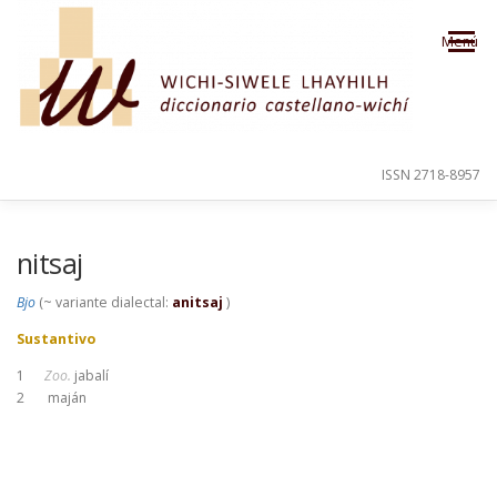
Saltar al contenido
Menú
ISSN 2718-8957
PRESENTACIÓN
PARA EL USUARIO
nitsaj
Bjo
(~ variante dialectal:
anitsaj
)
ORDEN ALFABÉTICO
CRÉDITOS
Sustantivo
1
Zoo.
jabalí
2
maján