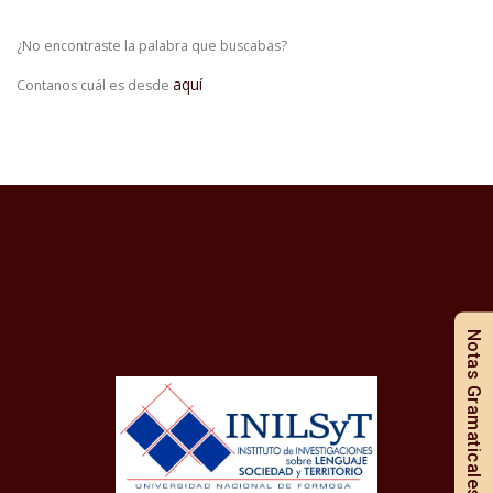
¿No encontraste la palabra que buscabas?
aquí
Contanos cuál es desde
Notas Gramaticales