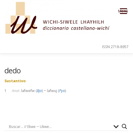
Saltar al contenido
Menú
ISSN 2718-8957
PRESENTACIÓN
PARA EL USUARIO
dedo
Sustantivo
ORDEN ALFABÉTICO
CRÉDITOS
1
Anat.
lafwefw (
Bjo
) ~ lafwuj (
Pyo
)