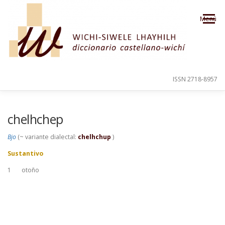
Saltar al contenido
Menú
ISSN 2718-8957
PRESENTACIÓN
PARA EL USUARIO
chelhchep
Bjo
(~ variante dialectal:
chelhchup
)
ORDEN ALFABÉTICO
CRÉDITOS
Sustantivo
1
otoño