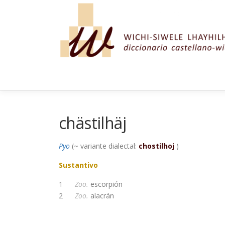
Saltar al contenido
chästilhäj
Pyo
(~ variante dialectal:
chostilhoj
)
Sustantivo
1
Zoo.
escorpión
2
Zoo.
alacrán