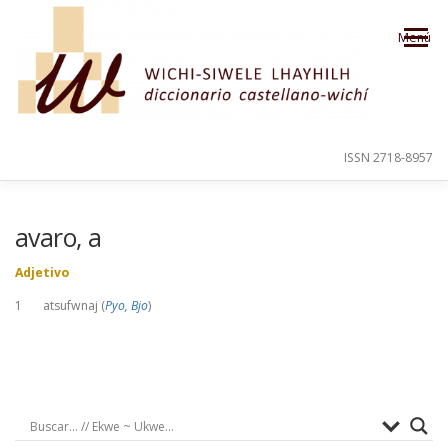
Saltar al contenido
Menú
ISSN 2718-8957
PRESENTACIÓN
PARA EL USUARIO
avaro, a
Adjetivo
ORDEN ALFABÉTICO
CRÉDITOS
1 atsufwnaj (
Pyo, Bjo
)