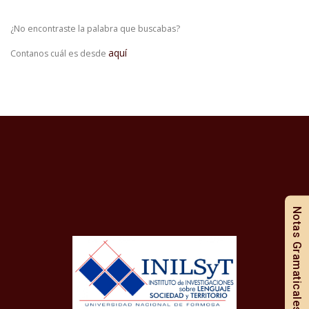
¿No encontraste la palabra que buscabas?
aquí
Contanos cuál es desde
Notas Gramaticales