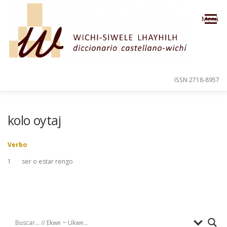
Saltar al contenido
Menú
ISSN 2718-8957
PRESENTACIÓN
PARA EL USUARIO
kolo oytaj
Verbo
ORDEN ALFABÉTICO
CRÉDITOS
1
ser o estar rengo