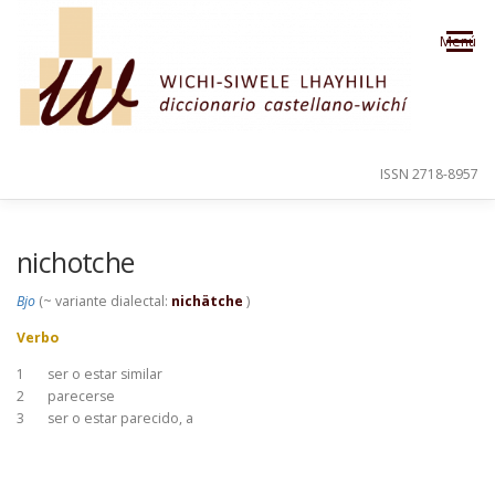
Saltar al contenido
Menú
ISSN 2718-8957
PRESENTACIÓN
PARA EL USUARIO
nichotche
Bjo
(~ variante dialectal:
nichätche
)
ORDEN ALFABÉTICO
CRÉDITOS
Verbo
1
ser o estar similar
2
parecerse
3
ser o estar parecido, a